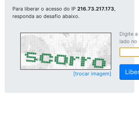
Para liberar o acesso
do IP
216.73.217.173
,
responda ao desafio abaixo.
Digite 
lado no
[trocar imagem]