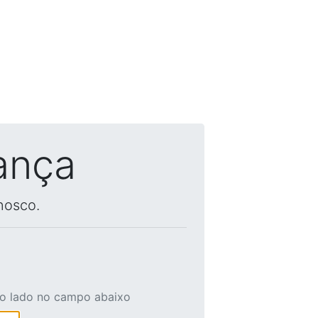
ança
nosco.
ao lado no campo abaixo