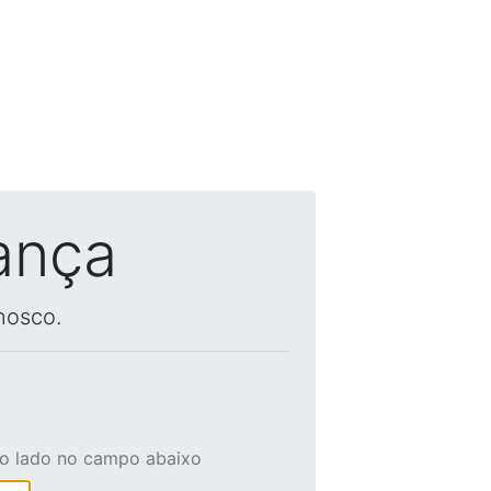
ança
nosco.
ao lado no campo abaixo