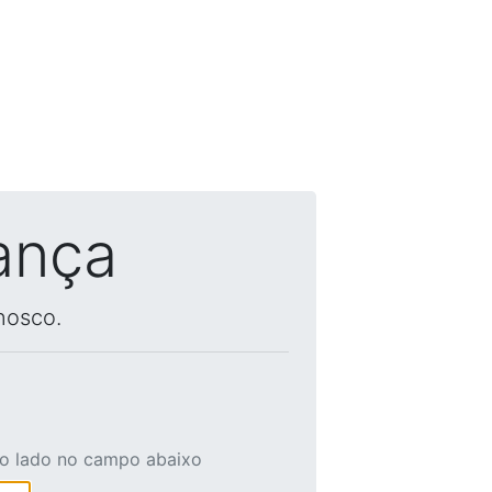
ança
nosco.
ao lado no campo abaixo