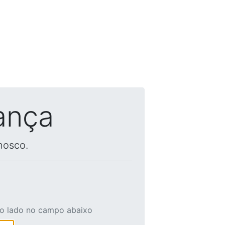
ança
nosco.
ao lado no campo abaixo