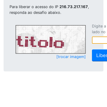
Para liberar o acesso
do IP
216.73.217.167
,
responda ao desafio abaixo.
Digite 
lado no
[trocar imagem]