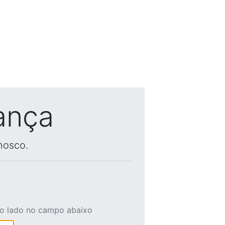
ança
nosco.
ao lado no campo abaixo