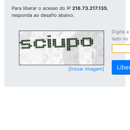
Para liberar o acesso
do IP
216.73.217.135
,
responda ao desafio abaixo.
Digite 
lado no
[trocar imagem]