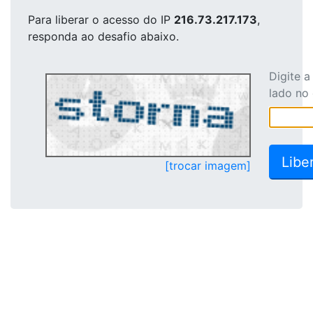
Para liberar o acesso
do IP
216.73.217.173
,
responda ao desafio abaixo.
Digite 
lado no
[trocar imagem]