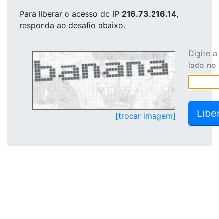
Para liberar o acesso
do IP
216.73.216.14
,
responda ao desafio abaixo.
Digite 
lado no
[trocar imagem]